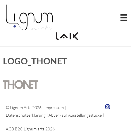
Zum
Inhalt
springen
LOGO_THONET
Zum Insta von 
© Lignum Arts 2026 |
Impressum
|
Datenschutzerklärung
|
Abverkauf Ausstellungsstücke
|
AGB B2C Lignum arts 2026