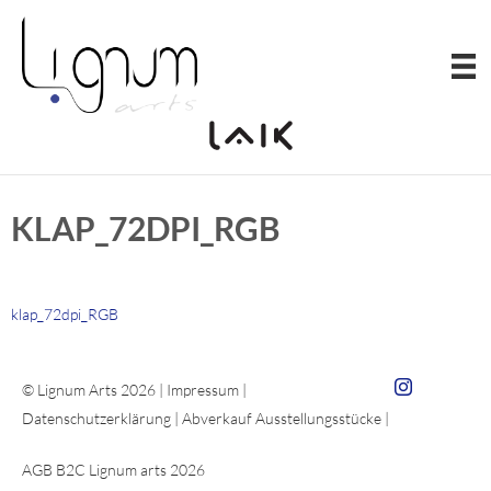
Zum
Inhalt
springen
KLAP_72DPI_RGB
klap_72dpi_RGB
Zum Insta von 
© Lignum Arts 2026 |
Impressum
|
Datenschutzerklärung
|
Abverkauf Ausstellungsstücke
|
AGB B2C Lignum arts 2026