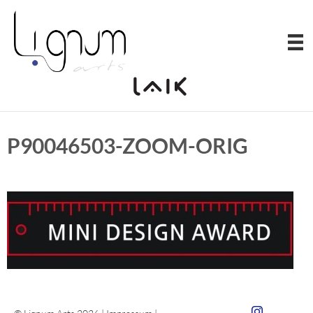
Zum
Inhalt
springen
P90046503-ZOOM-ORIG
Zum Insta von 