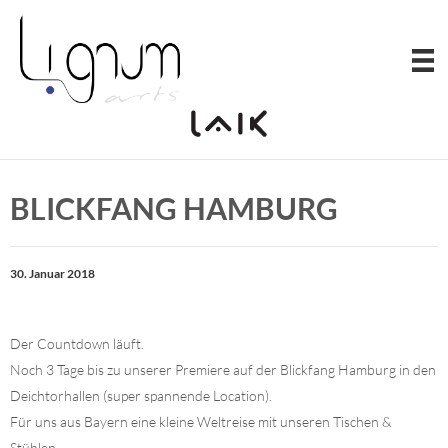
Zum
Inhalt
springen
BLICKFANG HAMBURG
30. Januar 2018
Der Countdown läuft.
Noch 3 Tage bis zu unserer Premiere auf der Blickfang Hamburg in den
Deichtorhallen (super spannende Location).
Für uns aus Bayern eine kleine Weltreise mit unseren Tischen &
Stühlen.